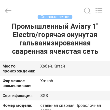
Qijie
Wire
Mesh
MFG
Co.,
Сварные сетки
Ltd.
All
Rights
Промышленный Aviary 1"
ДОМ
Reserved.
Electro/горячая окунутая
ПРОДУКТЫ
гальванизированная
сваренная ячеистая сеть
О
НАС
Место
Хэбэй, Китай
происхождения:
ПУТЕШЕСТВИЕ
Фирменное
Xmesh
наименование:
ФАБРИКИ
Сертификация:
SGS
ПРОВЕРКА
Номер модели:
стальная сварная Проволочная