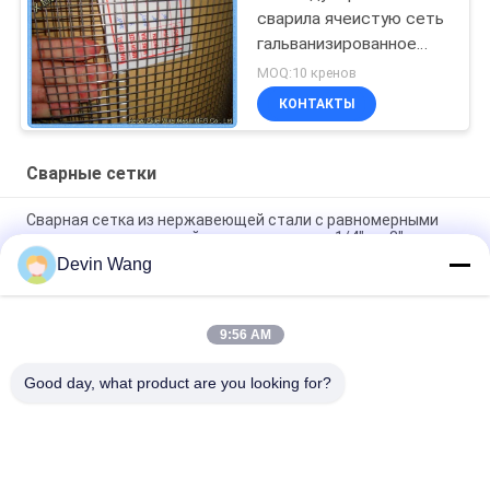
сварила ячеистую сеть
гальванизированное
законченное Эко
MOQ:10 кренов
дружелюбное
КОНТАКТЫ
Сварные сетки
Сварная сетка из нержавеющей стали с равномерными
отверстиями и плоской поверхностью от 1/4" до 3"
Devin Wang
Сварные проволочные сетки из нержавеющей стали для
высококачественного строительства
9:56 AM
Сетка сварная из нержавеющей стали 304, ячейка 1/2
дюйма, сетка для клеток, сетка от грызунов
Good day, what product are you looking for?
Популярные категории
Все
Просечно-
Перфорированные 