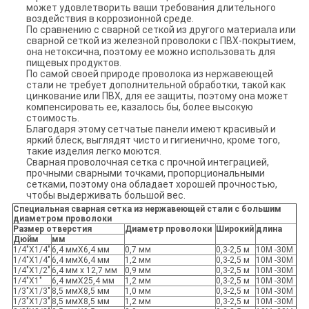
может удовлетворить ваши требования длительного
воздействия в коррозионной среде.
По сравнению с сварной сеткой из другого материала или
сварной сеткой из железной проволоки с ПВХ-покрытием,
она нетоксична, поэтому ее можно использовать для
пищевых продуктов.
По самой своей природе проволока из нержавеющей
стали не требует дополнительной обработки, такой как
цинкование или ПВХ, для ее защиты, поэтому она может
компенсировать ее, казалось бы, более высокую
стоимость.
Благодаря этому сетчатые панели имеют красивый и
яркий блеск, выглядят чисто и гигиенично, кроме того,
такие изделия легко моются.
Сварная проволочная сетка с прочной интеграцией,
прочными сварными точками, пропорциональными
сетками, поэтому она обладает хорошей прочностью,
чтобы выдерживать большой вес.
Специальная сварная сетка из нержавеющей стали с большим
диаметром проволоки
Размер отверстия
Диаметр проволоки
Широкий
длина
Дюйм
мм
1/4"X1/4"
6,4 ммX6,4 мм
0,7 мм
0,3-2,5 м
10М -30М
1/4"X1/4"
6,4 ммX6,4 мм
1,2 мм
0,3-2,5 м
10М -30М
1/4"X1/2"
6,4 мм х 12,7 мм
0,9 мм
0,3-2,5 м
10М -30М
1/4"Х1"
6,4 ммX25,4 мм
1,2 мм
0,3-2,5 м
10М -30М
1/3"X1/3"
8,5 ммX8,5 мм
1,0 мм
0,3-2,5 м
10М -30М
1/3"X1/3"
8,5 ммX8,5 мм
1,2 мм
0,3-2,5 м
10М -30М