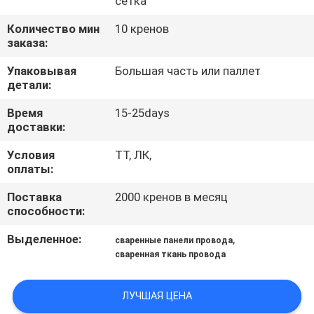
сетка
КАЧЕСТВА
Количество мин
10 кренов
заказа:
СВЯЖИТЕСЬ
Упаковывая
Большая часть или паллет
МЫ
детали:
Время
15-25days
СПРОСИТЕ
доставки:
ЦИТАТУ
Условия
ТТ, ЛК,
оплаты:
КАРТА
Поставка
2000 кренов в месяц
способности:
САЙТА
Выделенное:
,
сваренные панели провода
сваренная ткань провода
PRIVACY
POLICY
ЛУЧШАЯ ЦЕНА