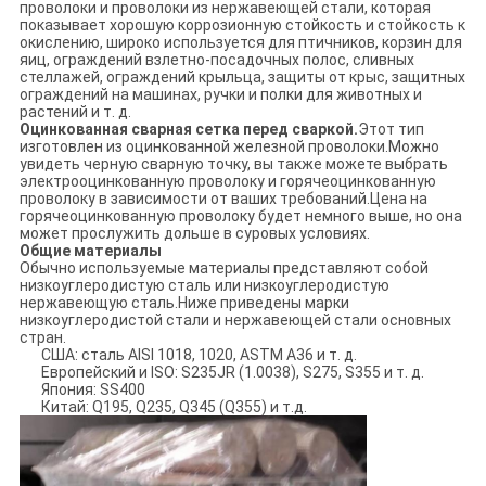
проволоки и проволоки из нержавеющей стали, которая
показывает хорошую коррозионную стойкость и стойкость к
окислению, широко используется для птичников, корзин для
яиц, ограждений взлетно-посадочных полос, сливных
стеллажей, ограждений крыльца, защиты от крыс, защитных
ограждений на машинах, ручки и полки для животных и
растений и т. д.
Оцинкованная сварная сетка перед сваркой.
Этот тип
изготовлен из оцинкованной железной проволоки.Можно
увидеть черную сварную точку, вы также можете выбрать
электрооцинкованную проволоку и горячеоцинкованную
проволоку в зависимости от ваших требований.Цена на
горячеоцинкованную проволоку будет немного выше, но она
может прослужить дольше в суровых условиях.
Общие материалы
Обычно используемые материалы представляют собой
низкоуглеродистую сталь или низкоуглеродистую
нержавеющую сталь.Ниже приведены марки
низкоуглеродистой стали и нержавеющей стали основных
стран.
США: сталь AISI 1018, 1020, ASTM A36 и т. д.
Европейский и ISO: S235JR (1.0038), S275, S355 и т. д.
Япония: SS400
Китай: Q195, Q235, Q345 (Q355) и т.д.