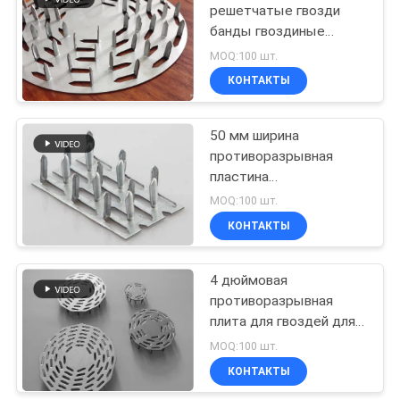
решетчатые гвозди
банды гвоздиные
198
пластины анти раскол
MOQ:100 шт.
Цепи ссылку
КОНТАКТЫ
забора ткани
50 мм ширина
противоразрывная
пластина
прямоугольник
MOQ:100 шт.
односторонний
КОНТАКТЫ
149
терновый
металлический ноготь
панели загородки
пластина
4 дюймовая
противоразрывная
ячеистой сети
плита для гвоздей для
предотвращения
MOQ:100 шт.
разрыва деревянных
КОНТАКТЫ
столбов и бревен