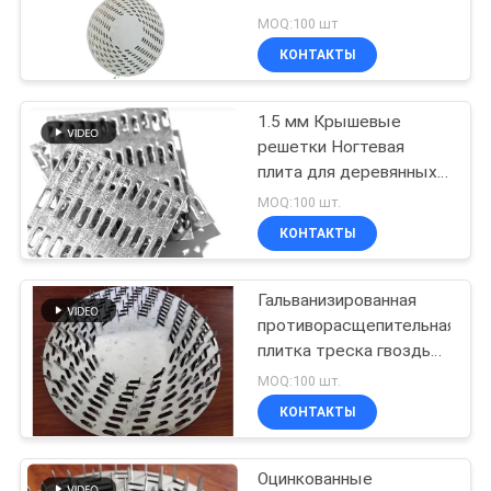
Plate 1 Mm Thickness
MOQ:100 шт
Truss Nail Plate
КОНТАКТЫ
87
Временная сетка
1.5 мм Крышевые
решетки Ногтевая
фехтование
плита для деревянных
решетки
MOQ:100 шт.
КОНТАКТЫ
Гальванизированная
639
противорасщепительная
плитка треска гвоздь
Сварные сетки
10 дюймов
MOQ:100 шт.
КОНТАКТЫ
Оцинкованные