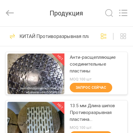
Qijie
Wire
Mesh
Продукция
MFG
Co.,
Ltd.
All
Rights
ДОМ
138
Reserved.
КИТАЙ Противоразрывная пластина
просечно-
ПРОДУКТЫ
вытяжной сетки
HOT
Анти-расщепляющие
соединительные
О
пластины
НАС
MOQ:100 шт.
ЗАПРОС СЕЙЧАС
107
ПУТЕШЕСТВИЕ
Перфорированные
HOT
13.5 мм Длина шипов
ФАБРИКИ
Противоразрывная
металлические
пластина
ПРОВЕРКА
Металлическая ноготь
MOQ:100 шт.
сетки