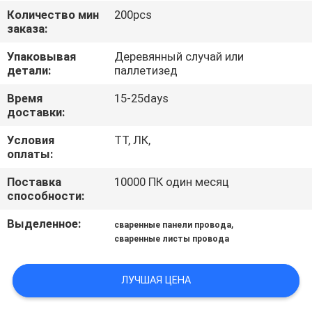
КАЧЕСТВА
Количество мин
200pcs
заказа:
СВЯЖИТЕСЬ
Упаковывая
Деревянный случай или
детали:
паллетизед
МЫ
Время
15-25days
доставки:
СПРОСИТЕ
Условия
ТТ, ЛК,
ЦИТАТУ
оплаты:
Поставка
10000 ПК один месяц
КАРТА
способности:
САЙТА
Выделенное:
,
сваренные панели провода
сваренные листы провода
PRIVACY
POLICY
ЛУЧШАЯ ЦЕНА