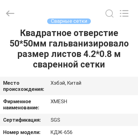
Qijie
Wire
Mesh
MFG
Co.,
Сварные сетки
Ltd.
All
Rights
Квадратное отверстие
ДОМ
Reserved.
50*50мм гальванизировало
ПРОДУКТЫ
размер листов 4.2*0.8 м
сваренной сетки
О
НАС
Место
Хэбэй, Китай
происхождения:
ПУТЕШЕСТВИЕ
Фирменное
XMESH
наименование:
ФАБРИКИ
Сертификация:
SGS
ПРОВЕРКА
Номер модели:
КДЖ-656