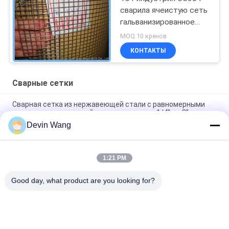
сварила ячеистую сеть
гальванизированное
законченное Эко
MOQ:10 кренов
дружелюбное
КОНТАКТЫ
Сварные сетки
Сварная сетка из нержавеющей стали с равномерными
отверстиями и плоской поверхностью от 1/4" до 3"
Devin Wang
Сварные проволочные сетки из нержавеющей стали для
высококачественного строительства
1:21 PM
Сетка сварная из нержавеющей стали 304, ячейка 1/2
дюйма, сетка для клеток, сетка от грызунов
Good day, what product are you looking for?
Популярные категории
Все