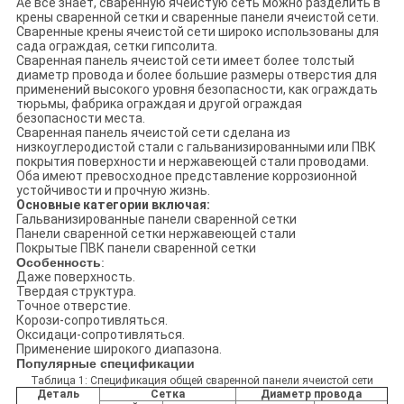
Ае все знает, сваренную ячеистую сеть можно разделить в
крены сваренной сетки и сваренные панели ячеистой сети.
Сваренные крены ячеистой сети широко использованы для
сада ограждая, сетки гипсолита.
Сваренная панель ячеистой сети имеет более толстый
диаметр провода и более большие размеры отверстия для
применений высокого уровня безопасности, как ограждать
тюрьмы, фабрика ограждая и другой ограждая
безопасности места.
Сваренная панель ячеистой сети сделана из
низкоуглеродистой стали с гальванизированными или ПВК
покрытия поверхности и нержавеющей стали проводами.
Оба имеют превосходное представление коррозионной
устойчивости и прочную жизнь.
Основные категории включая:
Гальванизированные панели сваренной сетки
Панели сваренной сетки нержавеющей стали
Покрытые ПВК панели сваренной сетки
Особенность
:
Даже поверхность.
Твердая структура.
Точное отверстие.
Корози-сопротивляться.
Оксидаци-сопротивляться.
Применение широкого диапазона.
Популярные спецификации
Таблица 1: Спецификация общей сваренной панели ячеистой сети
Деталь
Сетка
Диаметр провода