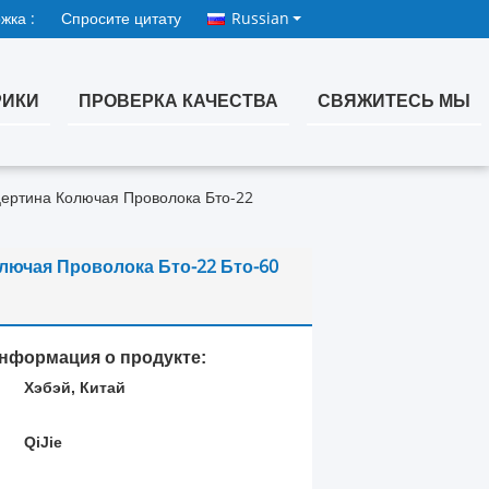
жка :
Спросите цитату
Russian
РИКИ
ПРОВЕРКА КАЧЕСТВА
СВЯЖИТЕСЬ МЫ
ертина Колючая Проволока Бто-22
ючая Проволока Бто-22 Бто-60
нформация о продукте:
Хэбэй, Китай
:
QiJie