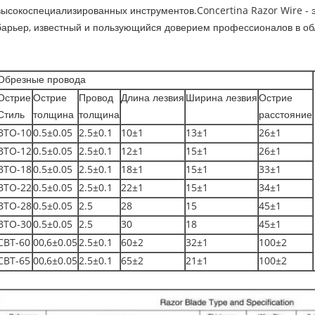
высокоспециализированных инструментов.Concertina Razor Wire - 
барьер, известный и пользующийся доверием профессионалов в об
Обрезные провода
Острие
Острие
Провод
Длина лезвия
Ширина лезвия
Острие
Стиль
толщина
толщина
расстояние
BTO-10
0.5±0.05
2.5±0.1
10±1
13±1
26±1
BTO-12
0.5±0.05
2.5±0.1
12±1
15±1
26±1
BTO-18
0.5±0.05
2.5±0.1
18±1
15±1
33±1
BTO-22
0.5±0.05
2.5±0.1
22±1
15±1
34±1
BTO-28
0.5±0.05
2.5
28
15
45±1
BTO-30
0.5±0.05
2.5
30
18
45±1
CBT-60
00,6±0.05
2.5±0.1
60±2
32±1
100±2
CBT-65
00,6±0.05
2.5±0.1
65±2
21±1
100±2