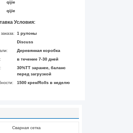
qijie
qijie
тавка Условия:
заказа:
1 рулоны
Discuss
али:
Деревянная коробка
:
в течение 7-30 дней
:
30%ТТ заранее, баланс
перед загрузкой
бности:
1500 крен/Rolls в неделю
Сварная сетка