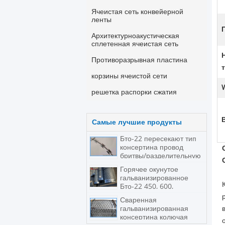
Ячеистая сеть конвейерной
ленты
Архитектурноакустическая
сплетенная ячеистая сеть
Противоразрывная пластина
корзины ячеистой сети
решетка распорки сжатия
Самые лучшие продукты
Бто-22 пересекают тип
консертина провод
бритвы/разделительную
стену колючей
Горячее окунутое
проволоки
гальванизированное
Бто-22 450, 600,
консертина колючая
Сваренная
проволока бритвы
гальванизированная
консертина колючая