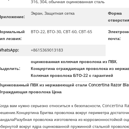
316, 304, обычная оцинкованная сталь
Экран, Защитная сетка
Форма
Приложение:
отверстия
Нормальный
BTO-22, BTO-30, CBT-60, CBT-65
Электрон
тип лезвия:
почта:
WhatsApp:
+8615369013183
оцинкованная колючая проволока из ПВХ
,
Выделить:
Концертина ограждающая проволока из нержа
Колючая проволока БТО-22 с гарантией
Оцинкованный ПВХ из нержавеющей стали Concertina Razor Blade
Ограждающая проволока Цена
Когда вам нужно серьезно относиться к безопасности, Concertina R
решение.Концертина Бритва проволока вокруг периметра достаточн
вандалаРазубная проволока изготовлена из коррозионностойкой о
обернутой вокруг ядра оцинкованной пружинной стальной проволок