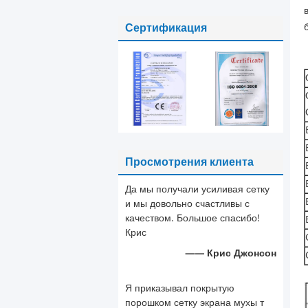
проволока бритвы
ограждая с петлями
Сертификация
Просмотрения клиента
Да мы получали усиливая сетку
и мы довольно счастливы с
качеством. Большое спасибо!
Крис
—— Крис Джонсон
Я приказывал покрытую
порошком сетку экрана мухы т