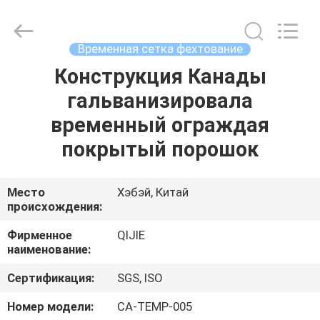
Qijie
Wire
Mesh
MFG
Co.,
Временная сетка фехтование
Ltd.
All
Rights
Конструкция Канады
ДОМ
Reserved.
гальванизировала
ПРОДУКТЫ
временный ограждая
покрытый порошок
О
НАС
Место
Хэбэй, Китай
происхождения:
ПУТЕШЕСТВИЕ
Фирменное
QIJIE
наименование:
ФАБРИКИ
Сертификация:
SGS, ISO
ПРОВЕРКА
Номер модели:
CA-TEMP-005