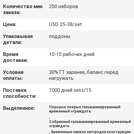
КАЧЕСТВА
Количество мин
250 наборов
заказа:
СВЯЖИТЕСЬ
Цена:
USD 25-38/set
МЫ
Упаковывая
поддоны
детали:
СПРОСИТЕ
Время
10-15 рабочих дней
доставки:
ЦИТАТУ
Условия
30%TT заранее, баланс перед
оплаты:
нагружать
КАРТА
Поставка
1000 дней sets/15
САЙТА
способности:
Выделенное:
Порошок покрыл гальванизированный
PRIVACY
временный ограждать
,
POLICY
Собранный гальванизированный временный
ограждать
,
Временные панели загородки конструкции