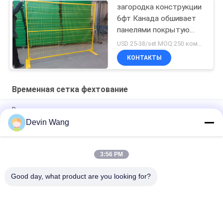
загородка конструкции
6фт Канада обшивает
панелями покрытую
порошком временную
USD 25-38/set MOQ:250 комплектов
загородку сетки
КОНТАКТЫ
Временная сетка фехтование
Временное проволочное ограждение
Devin Wang
Желтая покрашенная высота панели 1.8m загородки на
открытом воздухе конструкции Канады временная
3:56 PM
Конструкция Канады гальванизировала временный
ограждая покрытый порошок
Good day, what product are you looking for?
Популярные категории
Все