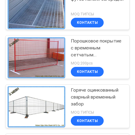
MOQ:ТИПСЫ
КОНТАКТЫ
Порошковое покрытие
с временным
сетчатым
ограждением Низкая
MOQ:200pcs
углеродистая стальная
КОНТАКТЫ
проволока 8FT X 10FT
Сетчатая панель
Горяче оцинкованный
сварный временный
забор
MOQ:ТИПСЫ
КОНТАКТЫ