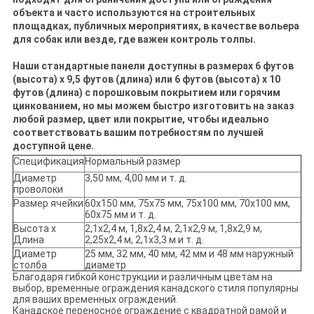
объекта и часто используются на строительных
площадках, публичных мероприятиях, в качестве вольера
для собак или везде, где важен контроль толпы.
Наши стандартные панели доступны в размерах 6 футов
(высота) x 9,5 футов (длина) или 6 футов (высота) x 10
футов (длина) с порошковым покрытием или горячим
цинкованием, но мы можем быстро изготовить на заказ
любой размер, цвет или покрытие, чтобы идеально
соответствовать вашим потребностям по лучшей
доступной цене.
Спецификация
Нормальный размер
Диаметр
3,50 мм, 4,00 мм и т. д.
проволоки
Размер ячейки
60x150 мм, 75x75 мм, 75x100 мм, 70x100 мм,
60x75 мм и т. д.
Высота x
2,1x2,4 м, 1,8x2,4 м, 2,1x2,9 м, 1,8x2,9 м,
Длина
2,25x2,4 м, 2,1x3,3 м и т. д.
Диаметр
25 мм, 32 мм, 40 мм, 42 мм и 48 мм наружный
столба
диаметр
Благодаря гибкой конструкции и различным цветам на
выбор, временные ограждения канадского стиля популярны
для ваших временных ограждений.
Канадское переносное ограждение с квадратной рамой и