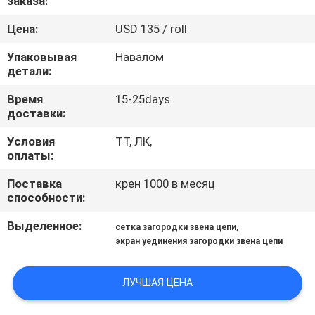
заказа:
КАЧЕСТВА
Цена:
USD 135 / roll
СВЯЖИТЕСЬ
Упаковывая
Навалом
детали:
МЫ
Время
15-25days
доставки:
СПРОСИТЕ
Условия
ТТ, ЛК,
ЦИТАТУ
оплаты:
Поставка
крен 1000 в месяц
КАРТА
способности:
САЙТА
Выделенное:
,
сетка загородки звена цепи
экран уединения загородки звена цепи
PRIVACY
POLICY
ЛУЧШАЯ ЦЕНА