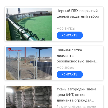
Черный ПВХ покрытый
цепной защитный забор
MOQ:ТИПСЫ
КОНТАКТЫ
Сильная сетка
диаманта
безопасностью звена
цепи
MOQ:200pcs
КОНТАКТЫ
ткань загородки звена
цепи 6ФТ, сетка
диаманта ограждая
низкоуглеродистую
$9.5-32.5/roll MOQ:50 комплектов