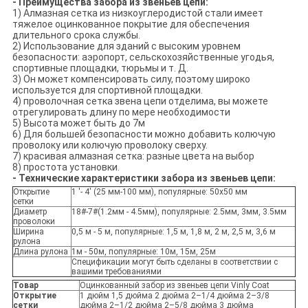
- Преимущества забора из звеньев цепи:
1) Алмазная сетка из низкоуглеродистой стали имеет
тяжелое оцинкованное покрытие для обеспечения
длительного срока службы.
2) Использование для зданий с высоким уровнем
безопасности: аэропорт, сельскохозяйственные угодья,
спортивные площадки, тюрьмы и т. Д.
3) Он может компенсировать силу, поэтому широко
используется для спортивной площадки.
4) проволочная сетка звена цепи отделима, вы можете
отрегулировать длину по мере необходимости
5) Высота может быть до 7м
6) Для большей безопасности можно добавить колючую
проволоку или колючую проволоку сверху.
7) красивая алмазная сетка: разные цвета на выбор
8) простота установки.
- Технические характеристики забора из звеньев цепи:
Открытие
1 '- 4' (25 мм-100 мм), популярные: 50x50 мм
сетки
Диаметр
18#-7#(1.2мм - 4.5мм), популярные: 2.5мм, 3мм, 3.5мм
проволоки
Ширина
0,5 м - 5 м, популярные: 1,5 м, 1,8 м, 2 м, 2,5 м, 3,6 м
рулона
Длина рулона
1м - 50м, популярные: 10м, 15м, 25м
Спецификации могут быть сделаны в соответствии с
вашими требованиями
Товар
Оцинкованный забор из звеньев цепи Vinly Coat
Открытие
1 дюйм 1,5 дюйма 2 дюйма 2–1/4 дюйма 2–3/8
сетки
дюйма 2–1/2 дюйма 2–5/8 дюйма 3 дюйма