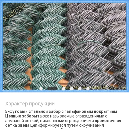
Характер продукции
5-футовый стальной забор с гальфановым покрытием
Цепные заборы
также называемые ограждениями с
алмазной сеткой, циклонными ограждениями.
проволочная
сетка звена цепи
формируется путем скручивания