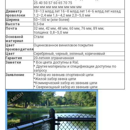
25 40 50 57 60 65 70 75
мм мм мм мм мм мм мм мм
Диаметр
18–13 млрд лет 16–8 млрд лет 14–6 млрд лет назад
проволоки
1,2–2,4 мм 1,6–4,2 мм 2,0–5,0 мм
Ширина
50–100 м (или более)
Высота
0,5-6м
Почта
32 мм, 42 мм, 48 мм, 60 мм, 76 мм, 89 мм;
толщина: 0,8–5,0 мм
Основной
Стали
материал
Цвет
Оцинкованное виниловое покрытие
производителя
Цвет
Серебряный, черный, зеленый, коричневый
Гарантия
20-летняя ограниченная
Заметки
* Все цвета доступны в Ral;
* Другие материалы и спецификации доступны по
запросу.
Заявление
* Забор из звеньев спортивной цепи
*Жилой забор звена цепи
*Коммерческий забор из звеньев цепи
* Сверхмощный забор из звеньев цепи