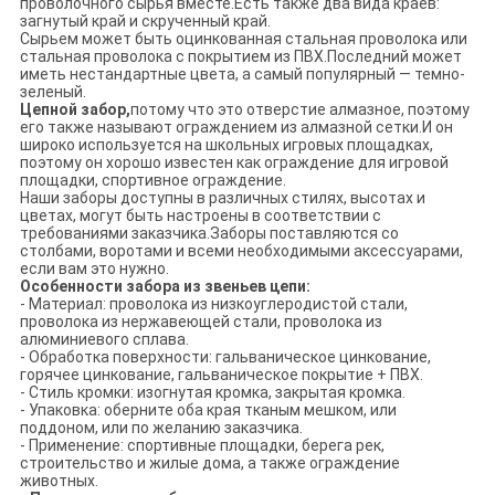
проволочного сырья вместе.Есть также два вида краев:
загнутый край и скрученный край.
Сырьем может быть оцинкованная стальная проволока или
стальная проволока с покрытием из ПВХ.Последний может
иметь нестандартные цвета, а самый популярный — темно-
зеленый.
Цепной забор,
потому что это отверстие алмазное, поэтому
его также называют ограждением из алмазной сетки.И он
широко используется на школьных игровых площадках,
поэтому он хорошо известен как ограждение для игровой
площадки, спортивное ограждение.
Наши заборы доступны в различных стилях, высотах и ​​
цветах, могут быть настроены в соответствии с
требованиями заказчика.Заборы поставляются со
столбами, воротами и всеми необходимыми аксессуарами,
если вам это нужно.
Особенности забора из звеньев цепи:
- Материал: проволока из низкоуглеродистой стали,
проволока из нержавеющей стали, проволока из
алюминиевого сплава.
- Обработка поверхности: гальваническое цинкование,
горячее цинкование, гальваническое покрытие + ПВХ.
- Стиль кромки: изогнутая кромка, закрытая кромка.
- Упаковка: оберните оба края тканым мешком, или
поддоном, или по желанию заказчика.
- Применение: спортивные площадки, берега рек,
строительство и жилые дома, а также ограждение
животных.