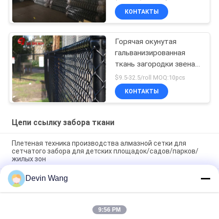
железную проволоку
КОНТАКТЫ
Горячая окунутая
гальванизированная
ткань загородки звена
цепи 6 датчик зеленого
$9.5-32.5/roll MOQ:10pcs
цвета 9 ноги
КОНТАКТЫ
Цепи ссылку забора ткани
Плетеная техника производства алмазной сетки для
сетчатого забора для детских площадок/садов/парков/
жилых зон
Devin Wang
Рулон сетки-рабицы с алмазной нарезкой для теннисных
кортов
Устойчивый оптовый порошкообразный ПВХ покрытый
9:56 PM
цепной забор циклонный проволочный забор для