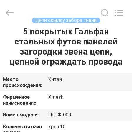
Qijie
Wire
Mesh
MFG
Co.,
Цепи ссылку забора ткани
Ltd.
All
Rights
5 покрытых Гальфан
ДОМ
Reserved.
стальных футов панелей
ПРОДУКТЫ
загородки звена цепи,
цепной ограждать провода
О
НАС
Место
Китай
происхождения:
ПУТЕШЕСТВИЕ
Фирменное
Xmesh
наименование:
ФАБРИКИ
Номер модели:
ГКЛФ-009
ПРОВЕРКА
Количество мин
крен 10