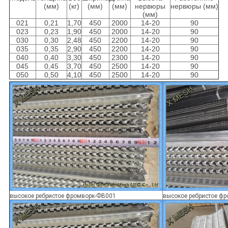
(мм)
(кг)
(мм)
(мм)
нервюры
нервюры (мм)
(мм)
021
0,21
1,70
450
2000
14-20
90
023
0,23
1,90
450
2000
14-20
90
030
0,30
2,48
450
2200
14-20
90
035
0,35
2,90
450
2200
14-20
90
040
0,40
3,30
450
2300
14-20
90
045
0,45
3,70
450
2500
14-20
90
050
0,50
4,10
450
2500
14-20
90
высокое ребристое фромворк-ФВ001
высокое ребристое ф