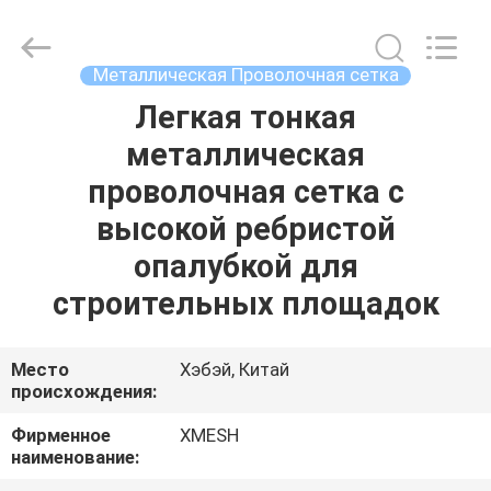
Qijie
Wire
Mesh
MFG
Co.,
Металлическая Проволочная сетка
Ltd.
All
Rights
Легкая тонкая
ДОМ
Reserved.
металлическая
ПРОДУКТЫ
проволочная сетка с
высокой ребристой
О
опалубкой для
НАС
строительных площадок
ПУТЕШЕСТВИЕ
Место
Хэбэй, Китай
происхождения:
ФАБРИКИ
Фирменное
XMESH
наименование:
ПРОВЕРКА