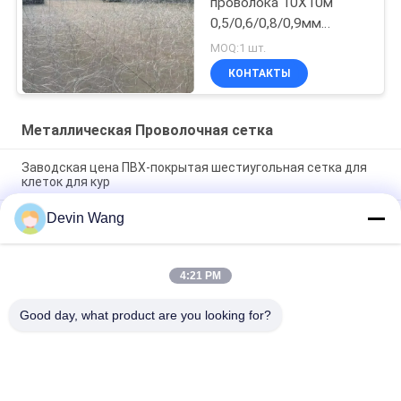
проволока 10X10м
0,5/0,6/0,8/0,9мм
Диаметр
MOQ:1 шт.
высокопрочная
КОНТАКТЫ
стальная проволока
сеть
Металлическая Проволочная сетка
Заводская цена ПВХ-покрытая шестиугольная сетка для
клеток для кур
Devin Wang
Прочная шестиугольная защитная сетка из оцинкованной
стали, многофункциональная сварная сетка для клеток
для животных
4:21 PM
10 м периметр Стальная преграда малой видимости MZP-
52 для применения в сфере безопасности
Good day, what product are you looking for?
Популярные категории
Все