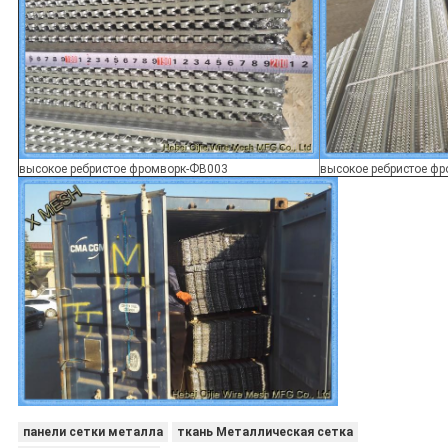
высокое ребристое фромворк-ФВ003
высокое ребристое ф
панели сетки металла
ткань Металлическая сетка