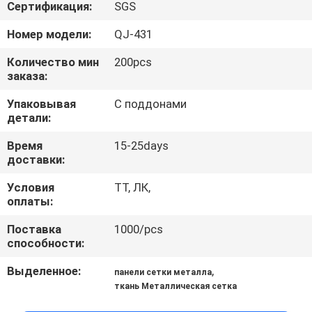
КАЧЕСТВА
Сертификация:
SGS
Номер модели:
QJ-431
СВЯЖИТЕСЬ
Количество мин
200pcs
МЫ
заказа:
Упаковывая
С поддонами
детали:
СПРОСИТЕ
ЦИТАТУ
Время
15-25days
доставки:
КАРТА
Условия
ТТ, ЛК,
оплаты:
САЙТА
Поставка
1000/pcs
способности:
PRIVACY
Выделенное:
,
панели сетки металла
POLICY
ткань Металлическая сетка