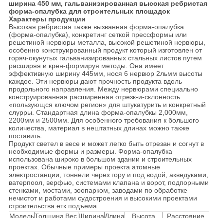
ширина 450 мм, гальванизированная высокая ребристая
форма-опалубка для строительных площадок
Характеры продукции
Высокая ребристая также вызванная форма-опалубка
(форма-опалубка), конкретинг сеткой прессформы или
решетиной нервюры металла, высокой решетиной нервюры,
особенно конструированный продукт который изготовлен от
горяч-окунутых гальванизированных стальных листов путем
расширяя и крен-формируя методы. Она имеет
эффективную ширину 445мм, нося 6 нервюр 2льмм высоты
каждое. Эти нервюры дают прочность продукта вдоль
продольного направления. Между нервюрами специально
конструированная расширенная отрезк-и-склонность
«пользующся ключом регион» для штукатурить и конкретный
слурры. Стандартная длина форма-опалубкы 2,000мм,
2200мм и 2500мм. Для особенного требования к большого
количества, материал в нештатных длинах можно также
поставить.
Продукт светел в весе и может легко быть отрезан и согнут в
необходимые формы и размеры. Форма-опалубка
использована широко в большом здании и строительных
проектах. Обычные примеры проекта атомные
электростанции, тоннели через гору и под водой, акведуками,
ватерпоол, верфью, системами клапана и ворот, подпорными
стенками, мостами, зоопарком, заводами по обработке
нечистот и работами судостроения и высокими проектами
строительства етк подъема.
Модель
Толщина
Вес
Ширина
Длина
Высота
Расстояние