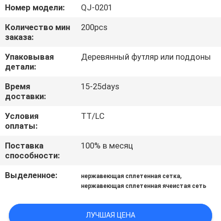
КАЧЕСТВА
Номер модели:
QJ-0201
Количество мин
200pcs
СВЯЖИТЕСЬ
заказа:
МЫ
Упаковывая
Деревянный футляр или поддоны
детали:
СПРОСИТЕ
Время
15-25days
доставки:
ЦИТАТУ
Условия
TT/LC
оплаты:
КАРТА
Поставка
100% в месяц
САЙТА
способности:
Выделенное:
,
нержавеющая сплетенная сетка
PRIVACY
нержавеющая сплетенная ячеистая сеть
POLICY
ЛУЧШАЯ ЦЕНА