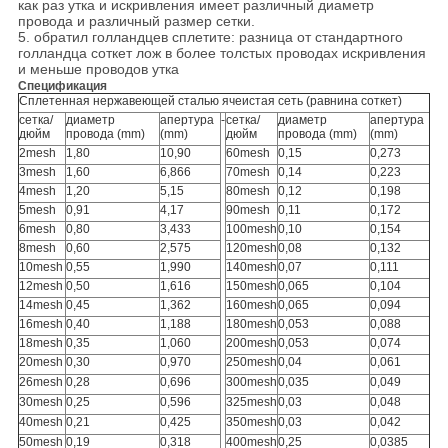
как раз утка и искривления имеет различный диаметр
провода и различный размер сетки.
5. обратил голландцев сплетите: разница от стандартного
голландца соткет лож в более толстых проводах искривления
и меньше проводов утка
Спецификация
Сплетенная нержавеющей сталью ячеистая сеть (равнина соткет)
сетка/
диаметр
апертура
-
сетка/
диаметр
апертура
дюйм
провода (mm)
(mm)
дюйм
провода (mm)
(mm)
2mesh
1,80
10,90
60mesh
0,15
0,273
3mesh
1,60
6,866
70mesh
0,14
0,223
4mesh
1,20
5,15
80mesh
0,12
0,198
5mesh
0,91
4,17
90mesh
0,11
0,172
6mesh
0,80
3,433
100mesh
0,10
0,154
8mesh
0,60
2,575
120mesh
0,08
0,132
10mesh
0,55
1,990
140mesh
0,07
0,111
12mesh
0,50
1,616
150mesh
0,065
0,104
14mesh
0,45
1,362
160mesh
0,065
0,094
16mesh
0,40
1,188
180mesh
0,053
0,088
18mesh
0,35
1,060
200mesh
0,053
0,074
20mesh
0,30
0,970
250mesh
0,04
0,061
26mesh
0,28
0,696
300mesh
0,035
0,049
30mesh
0,25
0,596
325mesh
0,03
0,048
40mesh
0,21
0,425
350mesh
0,03
0,042
50mesh
0,19
0,318
400mesh
0,25
0,0385