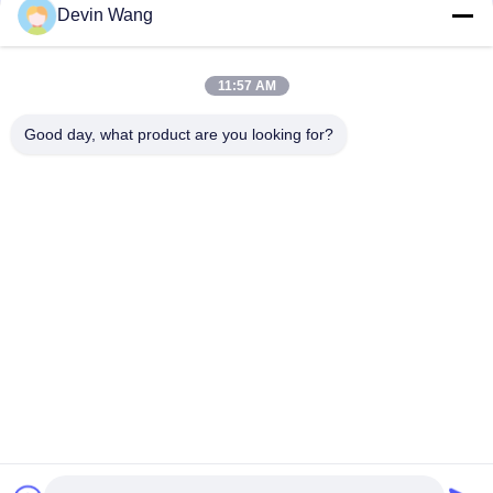
Devin Wang
нержавеющей стали, фильтр из нержавеющей стали,
проволочная сетка из нержавеющей стали для фильтра,
сетка для фильтра воды
11:57 AM
20/40/60 сетка из тканей из стальной сетки
высококачественная сетка из нержавеющей стали
Good day, what product are you looking for?
Популярные категории
Все
Просечно-
Перфорированные 
Вытяжной Сетки
Металлические 
Сетки
Металлическая 
Машины Сетки
Проволочная Сетка
Временная Сетка 
Сварные Сетки
Фехтование
Цепи Ссылку 
Панели Загородки 
Забора Ткани
Ячеистой Сети