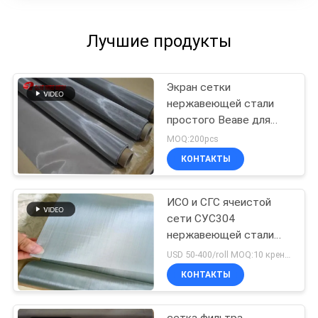
Лучшие продукты
Экран сетки
нержавеющей стали
простого Веаве для
фильтра/сетки/
MOQ:200pcs
фармацевтической
КОНТАКТЫ
продукции
ИСО и СГС ячеистой
сети СУС304
нержавеющей стали
ячеистой сети Сс края
USD 50-400/roll MOQ:10 кренов
закрытый
КОНТАКТЫ