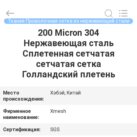
Qijie
Wire
Mesh
MFG
Co.,
Тканая Проволочная сетка из нержавеющей стали
Ltd.
All
Rights
200 Micron 304
ДОМ
Reserved.
Нержавеющая сталь
ПРОДУКТЫ
Сплетенная сетчатая
сетчатая сетка
О
Голландский плетень
НАС
Место
Хэбэй, Китай
происхождения:
ПУТЕШЕСТВИЕ
ФАБРИКИ
Фирменное
Xmesh
наименование:
ПРОВЕРКА
Сертификация:
SGS