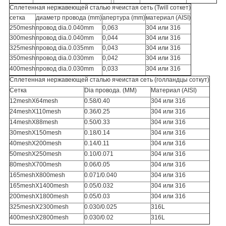
Сплетенная нержавеющей сталью ячеистая сеть (Twill соткет)
сетка
диаметр провода (mm)
апертура (mm)
материал (AISI)
250mesh
провод dia.0.040mm
0,063
304 или 316
300mesh
провод dia.0.040mm
0,044
304 или 316
325mesh
провод dia.0.035mm
0,043
304 или 316
350mesh
провод dia.0.030mm
0,042
304 или 316
400mesh
провод dia.0.030mm
0,033
304 или 316
Сплетенная нержавеющей сталью ячеистая сеть (голландцы соткут)
Сетка
Dia провода. (MM)
Материал (AISI)
12meshX64mesh
0.58/0.40
304 или 316
24meshX110mesh
0.36/0.25
304 или 316
14meshX88mesh
0.50/0.33
304 или 316
30meshX150mesh
0.18/0.14
304 или 316
40meshX200mesh
0.14/0.11
304 или 316
50meshX250mesh
0.10/0.071
304 или 316
80meshX700mesh
0.06/0.05
304 или 316
165meshX800mesh
0.071/0.040
304 или 316
165meshX1400mesh
0.05/0.032
304 или 316
200meshX1800mesh
0.05/0.03
304 или 316
325meshX2300mesh
0.030/0.025
316L
400meshX2800mesh
0.030/0.02
316L