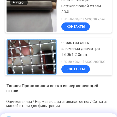
сетка фильтра
нержавеющей стали
304l
USD 50-400/roll MOQ:10 кренов
КОНТАКТЫ
ячеистая сеть
алюминия диаметра
T6061 2.0mm
популярная в экране
USD 50-400/roll MOQ:200ПКС
Aviary и птицы
КОНТАКТЫ
Тканая Проволочная сетка из нержавеющей
стали
Оцинкованная / Нержавеющая стальная сетка / Сетка из
мягкой стали для фильтрации
Высококачественная металлическая сетка из