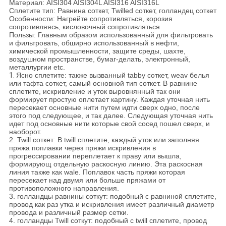
Материал: AISI304 AISI304L AISI316 AISI316L
Сплетите тип: Равнина соткет, Twilled соткет, голландец соткет
Особенности: Нагрейте сопротивляться, корозия
сопротивляясь, кисловочный сопротивляться
Пользы: Главным образом использованный для фильтровать
и фильтровать, обширно использованный в нефти,
химической промышленности, защите среды, шахте,
воздушном пространстве, бумаг-делать, электронный,
металлургии etc.
1.
Ясно сплетите: также вызванный tabby соткет, weav белья
или тафта соткет, самый основной тип соткет. В равнине
сплетите, искривление и уток выровнянный так они
формирует простую оплетает картину. Каждая уточная нить
пересекает основные нити путем идти сверх одно, после
этого под следующее, и так далее. Следующая уточная нить
идет под основные нити которые свой сосед пошел сверх, и
наоборот.
2. Twill соткет: В twill сплетите, каждый уток или заполняя
пряжа поплавки через пряжи искривления в
прогрессировании переплетает к праву или вышла,
формирующ отдельную раскосную линию. Эта раскосная
линия также как wale. Поплавок часть пряжи которая
пересекает над двумя или больше пряжами от
противоположного направления.
3. голландцы равнины соткут: подобный с равниной сплетите,
провод как раз утка и искривления имеет различный диаметр
провода и различный размер сетки.
4. голландцы Twill соткут: подобный с twill сплетите, провод