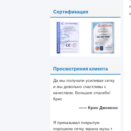
цепи 6 датчик зеленого
цвета 9 ноги
Сертификация
Просмотрения клиента
Да мы получали усиливая сетку
и мы довольно счастливы с
качеством. Большое спасибо!
Крис
—— Крис Джонсон
Я приказывал покрытую
порошком сетку экрана мухы т