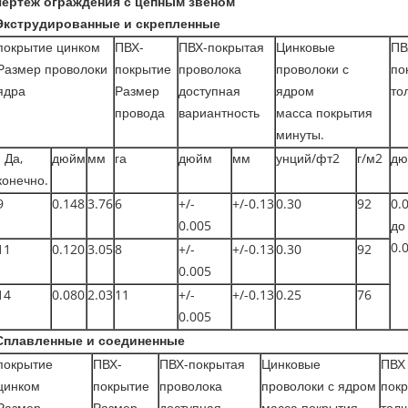
чертеж ограждения с цепным звеном
Экструдированные и скрепленные
покрытие цинком
ПВХ-
ПВХ-покрытая
Цинковые
ПВ
Размер проволоки
покрытие
проволока
проволоки с
по
ядра
Размер
доступная
ядром
то
провода
вариантность
масса покрытия
минуты.
- Да,
дюйм
мм
га
дюйм
мм
унций/фт2
г/м2
дю
конечно.
9
0.148
3.76
6
+/-
+/-0.13
0.30
92
0.
0.005
до
0.
11
0.120
3.05
8
+/-
+/-0.13
0.30
92
0.005
14
0.080
2.03
11
+/-
+/-0.13
0.25
76
0.005
Сплавленные и соединенные
покрытие
ПВХ-
ПВХ-покрытая
Цинковые
ПВХ
цинком
покрытие
проволока
проволоки с ядром
пок