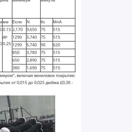
щина
минимум
минуты
м
мм
Если
N
Кс
МпА
6
0.15
2,170
9,650
75
515
до
1290
5,740
75
515
0
0.25
1290
5,740
90
620
850
3,780
75
515
650
2,890
75
515
380
1,690
75
515
змером", включая виниловое покрытие;
ытия от 0,015 до 0,025 дюйма ((0,38 -