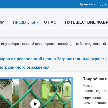
Продажа и поддер
ОМ
ПРОДУКТЫ
О НАС
ПУТЕШЕСТВИЕ ФАБ
ылку забора ткани
Экран с прессованной цепью Заградительный э
Экран с прессованной цепью Заградительный экран / 
пограничного ограждения
Подробная и
Место
происхождения
Фирменное
наименование: