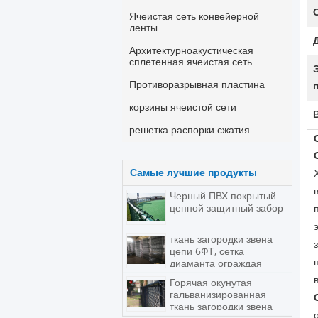
Ячеистая сеть конвейерной
ленты
Архитектурноакустическая
сплетенная ячеистая сеть
Противоразрывная пластина
корзины ячеистой сети
решетка распорки сжатия
Самые лучшие продукты
Черный ПВХ покрытый
цепной защитный забор
ткань загородки звена
цепи 6ФТ, сетка
диаманта ограждая
низкоуглеродистую
Горячая окунутая
железную проволоку
гальванизированная
ткань загородки звена