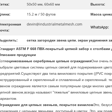
Сетка:
50х50 мм, 60х60 мм
Высота:
Длина:
15.2 м / 50 футов
Масса цинка
Электронная
devin@industrialmetalmesh.com
WhatsApp:
почта:
Выделить:
сетка загородки звена цепи
,
экран уединения з
Стандарт ASTM F 668 ПВХ-покрытый цепной забор с столбами 
Описание продукции
Хотя
оцинкованные серебряные цепные ограждения
Они очень п
выбрали цветовые системы цепных связей для подчеркивания цвета
предприятий.Существуют два типа винилового покрытия ((PVC покр
экструдированный и скрепленный и сплавленный и скрепленный. т
звеном ограждение является самым популярным среди многих цвет
цепной звеном,всегда называют "тяжелые" виниловые цепные звень
вариантом.
Ограждение для цепных звеньев, покрытое винилом
Это, безус
ограждения с цепными звеньями, доступный в цветах. Это, как пра