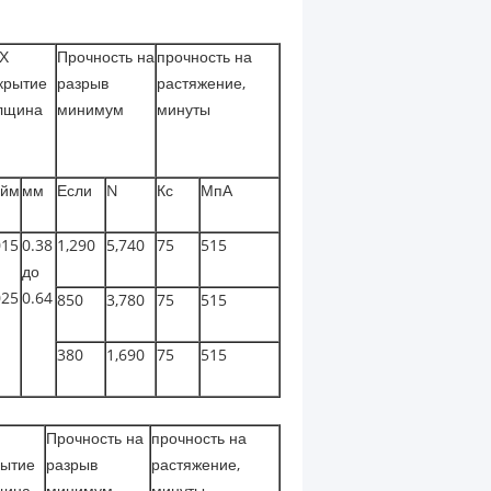
Х
Прочность на
прочность на
крытие
разрыв
растяжение,
лщина
минимум
минуты
йм
мм
Если
N
Кс
МпА
015
0.38
1,290
5,740
75
515
до
025
0.64
850
3,780
75
515
380
1,690
75
515
Прочность на
прочность на
рытие
разрыв
растяжение,