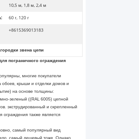
10,5 м, 1,8 м, 2,4 м
:
60 г, 120 г
+8615369013183
агородки звена цепи
для пограничного ограждения
опулярны, многие покупатели
 обоев, крыши и отделки домов и
ытие) на основе толщины:
емно-зеленый ((RAL 6005) цепной
ов. экструдированный и скрепленный
я ограждения также является
ловно, самый популярный вид
вило, самый дешевый тоже. Однако