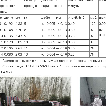
Размер
Размер
доступная
масса покрытия
тол
проволоки
провода
вариантность
минуты.
ядра
га
дюйм
мм
га
дюйм
мм
унций/фт2
г/м2
дюй
6
0.192
4.88
5
+/- 0.005
+/-0.13
0.40
122
0.00
до
9
0.148
3.76
8
+/- 0.005
+/-0.13
0.30
92
0.01
10
0.135
3.43
9
+/- 0.005
+/-0.13
0.25
92
11
0.120
3.05
10
+/- 0.005
+/-0.13
0.30
92
12
0.105
2.67
11
+/- 0.004
+/-0.10
0.30
76
14
0.080
2.03
13
+/- 0.004
+/-0.10
0.25
76
1. Размер проволоки в данном случае является "окончательным ра
2. Соответствует ASTM F 668-04, класс 1, толщина полимерного покр
0,64 мм);