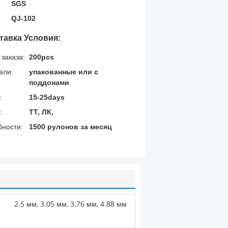
SGS
QJ-102
тавка Условия:
заказа:
200pcs
али:
упакованные или с
поддонами
:
15-25days
:
ТТ, ЛК,
бности:
1500 рулонов за месяц
2.5 мм, 3.05 мм, 3.76 мм, 4.88 мм